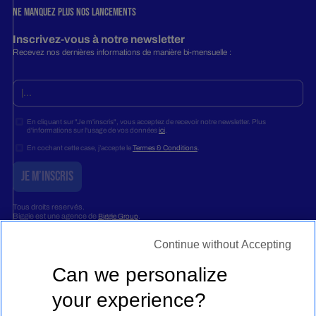
Ne manquez plus nos lancements
Inscrivez-vous à notre newsletter
Recevez nos dernières informations de manière bi-mensuelle :
En cliquant sur "Je m'inscris", vous acceptez de recevoir notre newsletter. Plus
d'informations sur l'usage de vos données
ici
.
En cochant cette case, j’accepte le
Termes & Conditions
.
Tous droits reservés.
Biggie est une agence de
.
Biggie Group
©Biggie 2026
Continue without Accepting
Can we personalize
FR
your experience?