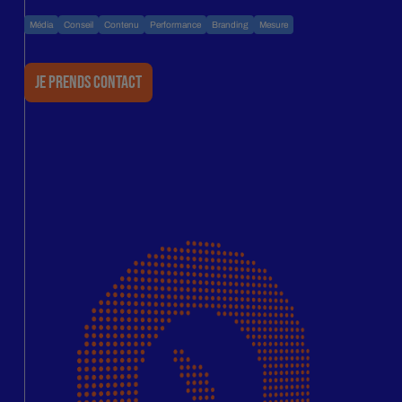
Média
Conseil
Contenu
Performance
Branding
Mesure
Je prends contact