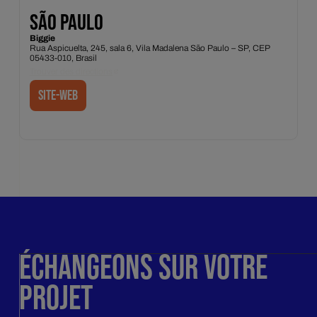
SÃO PAULO
Biggie
Rua Aspicuelta, 245, sala 6, Vila Madalena São Paulo – SP, CEP
05433-010, Brasil
Trouver des directions
site-web
ÉCHANGEONS SUR VOTRE
PROJET