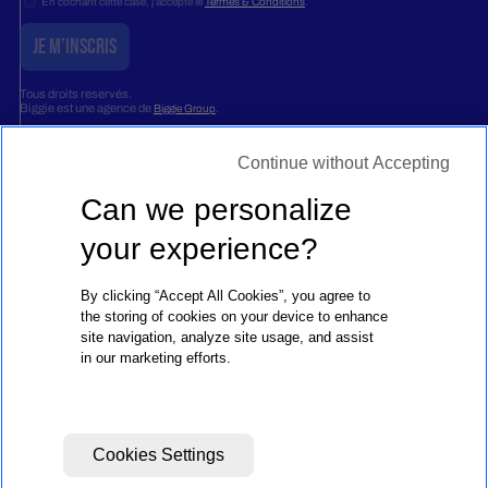
En cochant cette case, j’accepte le
Termes & Conditions
.
Tous droits reservés.
Biggie est une agence de
.
Biggie Group
©Biggie 2026
Continue without Accepting
FR
Can we personalize
your experience?
By clicking “Accept All Cookies”, you agree to
the storing of cookies on your device to enhance
PARIS
marseille
BRUXELLES
GENÈVE
ZURICH
PRAGUE
BERNE
MILAN
site navigation, analyze site usage, and assist
in our marketing efforts.
RIO DE
SAO
DUBAI
JANIERO
PAULO
Cookies Settings